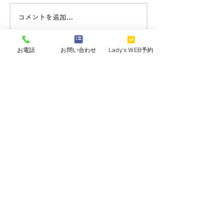
申し上げます。 一分一秒で
ますが体調は大丈
コメントを追加…
も早く安心して過ごせる日常
か。 8月は紫外線
が戻りますよう、そして救
コンによる乾燥な
助・復旧に携わる皆さまの安
お肌に負担がかか
お電話
お問い合わせ
Lady's WEB予約
全と無事を心よりお祈りいた
節です。 Fleek
します。 この猛暑と余震が
ト、エステはもち
続く中での被害が最小限に留
ービングやヘッド
まりますように。
クレンジング、夏
​千葉県浦安市入船
リフレッシュする
4-12-18
しております✨ 
プーございます！
TEL
047-318-3713
来店いただく皆さ
Copyright (C) Fleek All rights reserved