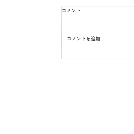
【8月の定休日のお知らせ
コメント
【8月の定休日のお知らせ】 8/
10(月)・11(火)、17(月)・18(
19(水)・20(木)、24(月)、31
コメントを追加…
ります。 お盆は営業しており
よろしくお願いします。