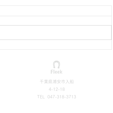
】
熊本地震
3(月)、
7/29日に発生した熊本県を震源とする
火)・
地震により、被災された皆さまへ心よ
(月)とな
りお見舞い申し上げます。 一分一秒
ます。
でも早く安心して過ごせる日常が戻り
ますよう、そして救助・復旧に携わる
皆さまの安全と無事を心よりお祈りい
たします。 この猛暑と余震が続く中
での被害が最小限に留まりますよう
に。
​千葉県浦安市入船
4-12-18
TEL 047-318-3713