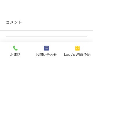
熊本地震
8月のご挨拶
7/29日に発生した熊本県を震
Fleekです🎐 皆
コメント
源とする地震により、被災さ
店ありがとうご
れた皆さまへ心よりお見舞い
毎日厳しい暑さが
申し上げます。 一分一秒で
ますが体調は大丈
コメントを追加…
も早く安心して過ごせる日常
か。 8月は紫外線
が戻りますよう、そして救
コンによる乾燥な
お電話
お問い合わせ
Lady's WEB予約
助・復旧に携わる皆さまの安
お肌に負担がかか
全と無事を心よりお祈りいた
節です。 Fleek
します。 この猛暑と余震が
ト、エステはもち
続く中での被害が最小限に留
ービングやヘッド
まりますように。
クレンジング、夏
​千葉県浦安市入船
リフレッシュする
4-12-18
しております✨ 
プーございます！
TEL
047-318-3713
来店いただく皆さ