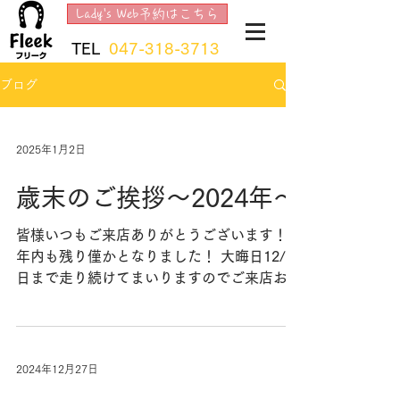
Lady's Web予約はこちら
TEL
047-318-3713
ブログ
2025年1月2日
歳末のご挨拶～2024年～
皆様いつもご来店ありがとうございます！
年内も残り僅かとなりました！ 大晦日12/31
日まで走り続けてまいりますのでご来店お待
ちしております。 年内のご予約はメンズ・
レディース共に満席となっておりますがキャ
ンセルもたまに出ます。 お電話お待ちして
おります。...
2024年12月27日